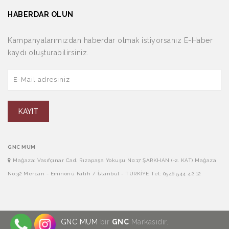
HABERDAR OLUN
Kampanyalarımızdan haberdar olmak istiyorsanız E-Haber
kaydı oluşturabilirsiniz.
KAYIT
GNC MUM
Mağaza: Vasıfçınar Cad. Rızapaşa Yokuşu No:17 ŞARKHAN (-2. KAT) Mağaza
No:32 Mercan - Eminönü Fatih / İstanbul - TÜRKİYE Tel: 0546 544 42 12
GNC MUM
bir
GNC
Markasıdır.