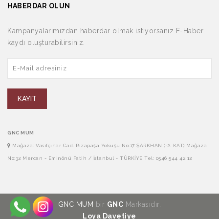
HABERDAR OLUN
Kampanyalarımızdan haberdar olmak istiyorsanız E-Haber
kaydı oluşturabilirsiniz.
KAYIT
GNC MUM
Mağaza: Vasıfçınar Cad. Rızapaşa Yokuşu No:17 ŞARKHAN (-2. KAT) Mağaza
No:32 Mercan - Eminönü Fatih / İstanbul - TÜRKİYE Tel: 0546 544 42 12
GNC MUM
bir
GNC
Markasıdır.
Loya Davetiye