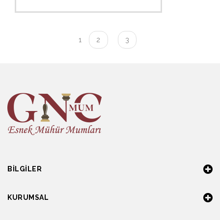
1
2
3
BILGILER
KURUMSAL