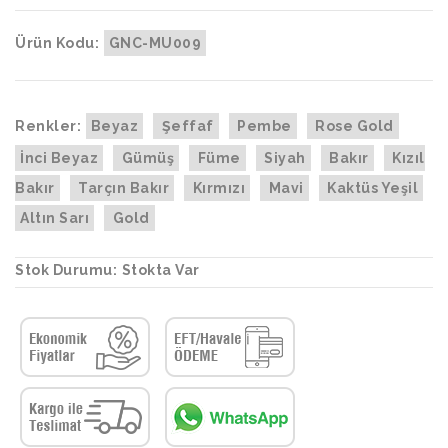
Ürün Kodu:
GNC-MU009
Renkler:
Beyaz
Şeffaf
Pembe
Rose Gold
İnci Beyaz
Gümüş
Füme
Siyah
Bakır
Kızıl
Bakır
Tarçın Bakır
Kırmızı
Mavi
Kaktüs Yeşil
Altın Sarı
Gold
Stok Durumu:
Stokta Var