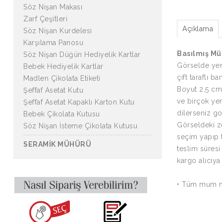
Söz Nişan Makası
Zarf Çeşitleri
Açıklama
Söz Nişan Kurdelesi
Karşılama Panosu
Basılmış Mü
Söz Nişan Düğün Hediyelik Kartlar
Görselde yer
Bebek Hediyelik Kartlar
çift taraflı b
Madlen Çikolata Etiketi
Boyut 2,5 cm 
Şeffaf Asetat Kutu
ve birçok yer
Şeffaf Asetat Kapaklı Karton Kutu
dilerseniz go
Bebek Çikolata Kutusu
Görseldeki z
Söz Nişan İsteme Çikolata Kutusu
seçim yapıp te
SERAMİK MÜHÜRÜ
teslim süresi
kargo alıcıya a
• Tüm mum m