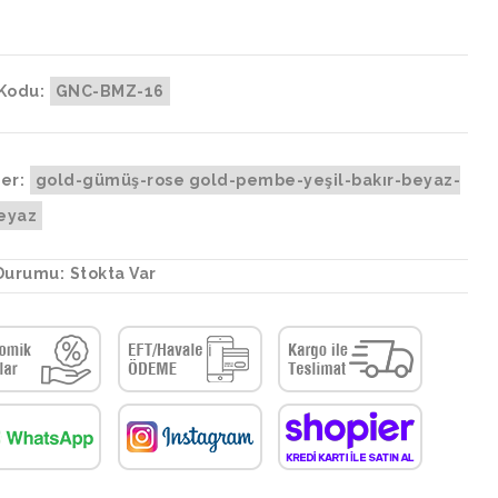
Kodu:
GNC-BMZ-16
er:
gold-gümüş-rose gold-pembe-yeşil-bakır-beyaz-
beyaz
Durumu:
Stokta Var