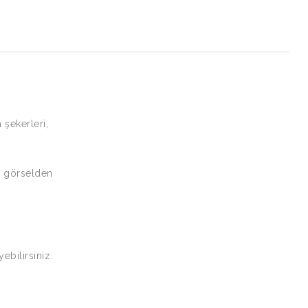
 şekerleri,
n görselden
bilirsiniz.