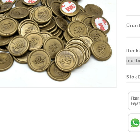
Ürün 
Renkl
inci 
Stok 