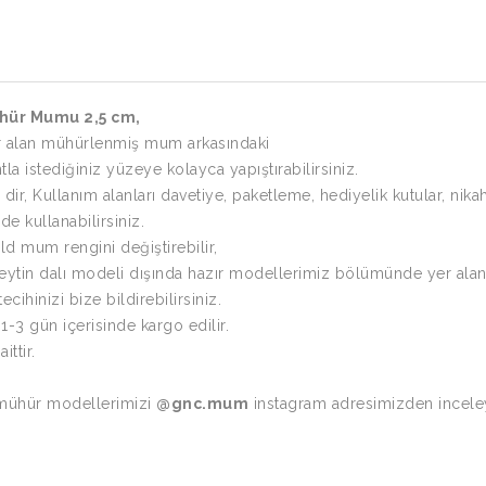
hür Mumu 2,5 cm,
 alan mühürlenmiş mum arkasındaki
antla istediğiniz yüzeye kolayca yapıştırabilirsiniz.
dir, Kullanım alanları davetiye, paketleme, hediyelik kutular, nikah
de kullanabilirsiniz.
ld mum rengini değiştirebilir,
eytin dalı modeli dışında hazır modellerimiz bölümünde yer ala
cihinizi bize bildirebilirsiniz.
 1-3 gün içerisinde kargo edilir.
ittir.
ühür modellerimizi
@gnc.mum
instagram adresimizden inceleye